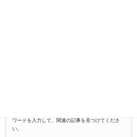
す。
その一方で、まだまだ世界経済の影響に振り回され
るところもあり、慎重な日本人としてはしり込みし
てしまう面もあります。とりあえずは東南アジアの
方が安心できる、といった判断もあるでしょう。イ
ンド経済のどこに落とし穴があるのか、慎重に見極
めることと、インド経済のどこに金脈があるのかを
探しあてることとは、表裏一体です。虎穴に入らず
んば虎児を得ず、ともいいます。
インドの「経済」や「ビジネス」と見ていると、進
出のチャンスと世界の経済の動向も見えてきます。
是非、検索窓で、「
経済
」「
ビジネス
」などとキー
ワードを入力して、関連の記事を見つけてくださ
い。