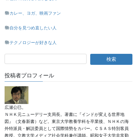
カレー、ヨガ、映画ファン
自分を見つめ直したい人
テクノロジーが好きな人
投稿者プロフィール
広瀬公巳。
ＮＨＫ元ニューデリー支局長。著書に『インドが変える世界地
図』（文春新書）など。東京大学教養学科を卒業後、ＮＨＫの海
外特派員・解説委員として国際情勢をカバー。ＣＳＡＳ特別客員
教授。立教大学メディア社会学科兼任講師。昭和女子大学非常勤