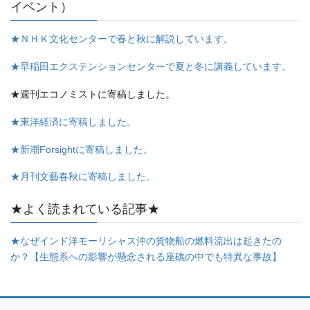
イベント）
★ＮＨＫ文化センターで春と秋に解説しています。
★早稲田エクステンションセンターで夏と冬に講義しています。
★週刊エコノミストに寄稿しました。
★東洋経済に寄稿しました。
★新潮Forsightに寄稿しました。
★月刊文藝春秋に寄稿しました。
★よく読まれている記事★
★なぜインド洋モーリシャス沖の貨物船の燃料流出は起きたの
か？【生態系への影響が懸念される座礁の中でも特異な事故】