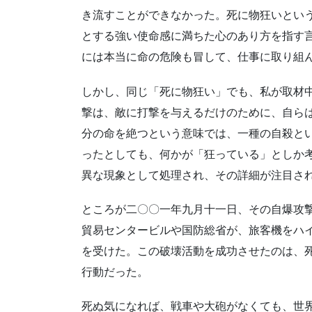
き流すことができなかった。死に物狂いとい
とする強い使命感に満ちた心のあり方を指す
には本当に命の危険も冒して、仕事に取り組
しかし、同じ「死に物狂い」でも、私が取材
撃は、敵に打撃を与えるだけのために、自ら
分の命を絶つという意味では、一種の自殺と
ったとしても、何かが「狂っている」としか
異な現象として処理され、その詳細が注目さ
ところが二〇〇一年九月十一日、その自爆攻
貿易センタービルや国防総省が、旅客機をハ
を受けた。この破壊活動を成功させたのは、
行動だった。
死ぬ気になれば、戦車や大砲がなくても、世