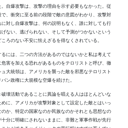
た。自爆攻撃は、攻撃の理由を示す必要もなかった。従
段で、衝突に至る前の段階で敵の意図がわかり、攻撃対
れに対し自爆攻撃は、何の説明もなく、誰に対しても行
防げない、逃げられない、そして予測がつかないという
どころのない不安に怯えざるを得なくされている。
するには、二つの方法があるのではないかと私は考えて
に危害を加える恐れがあるものをテロリストと呼び、徹
シュ大統領は、アメリカを襲った敵を邪悪なテロリスト
リバン政権に大規模な空爆を続けた。
き破壊活動であることに異論を唱える人はほとんどいな
ために、アメリカが攻撃対象として設定した敵とはいっ
なのか、特定の国家なのか民族なのかそれとも思想なの
が十分に明確にされないままに、非難と軍事作戦が先行