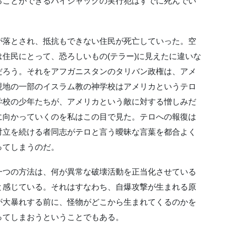
ることができるハイジャックの実行犯はすでに死んでい
が落とされ、抵抗もできない住民が死亡していった。空
住民にとって、恐ろしいもの(テラー)に見えたに違いな
だろう。それをアフガニスタンのタリバン政権は、アメ
現地の一部のイスラム教の神学校はアメリカというテロ
学校の少年たちが、アメリカという敵に対する憎しみだ
に向かっていくのを私はこの目で見た。テロへの報復は
対立を続ける者同志がテロと言う曖昧な言葉を都合よく
ってしまうのだ。
一つの方法は、何が異常な破壊活動を正当化させている
と感じている。それはすなわち、自爆攻撃が生まれる原
が大暴れする前に、怪物がどこから生まれてくるのかを
ってしまおうということでもある。