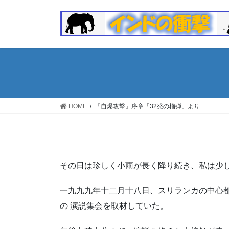
コ
ナ
ン
ビ
テ
ゲ
ン
ー
ツ
シ
へ
ョ
ス
ン
キ
に
ッ
移
HOME
『自爆攻撃』序章「32発の榴弾」より
プ
動
その日は珍しく小雨が長く降り続き、私は少
一九九九年十二月十八日、スリランカの中心
の 演説集会を取材していた。