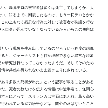
しい。爆弾テロの被害者は多くは死亡してしまうか、大
ない。語るまでに回復したものは、もう一切テロとかか
うこの上もなく残忍な行為に対して被害者が抗議を行な
犯人自身が死んでいなくなっているからからこの傾向は
撃という現象を生み出しているのだろういう程度の想像
なると、ジャーナリストも何か理解できない異常な現象
査や研究は行なってこなかったようだ。そしてそのため
同情や共感を得られないまま置き去りにされている。
があり多数の死者が出た」という記事が載ることがある
いだ。死者の数だけを伝える情報は中途半端で、無関心
日本人にとって、スリランカは宝石にあふれ、薫り高い
で行われている武力紛争などは、関心の及ばないところ