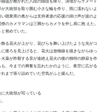
い絨毯が敷かれた八段の階段を降り、演壇から十メート
隊が大統領を取り囲む小さな輪を作り、雨に濡れないよ
暗い聴衆席の奥からは支持者達の応援の掛け声が波のよ
僚のカメラマンは三脚からカメラを外し肩に抱 えた。
うと努めていた。
を飾る花火が上がり、花びらを舞い上げたような光がコ
しに後ろを見上げると、花火は放物線を描きながらゆっ
う火薬が炸裂する音が途絶え花火の後の独特の静寂を作
ちも、今までの興奮を忘れたかのように、夜空に広がる
それまで張り詰めていた空気がふと緩んだ。
央に大統領が写っている
た。