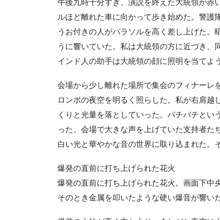
午後九時十分すぎ、演説を終えた大統領が赤
ルほど離れた車に向かって歩き始めた。警護
うお付きの人がパラソルを高く差し上げた。
うに響いていた。私は大統領の方に近づき、同
インド人の助手は大統領の顔に照明を当てよ
会場から少し離れた場所で集会のフィナーレ
ロンボの夜空を明るく照らした。私が右肩越
くりと光量を落としていった。バチバチとい
った。会場で大きな声を上げていた支持者た
白い光と華やかな音の世界に取り込まれた。
爆発の直前に打ち上げられた花火
爆発の直前に打ち上げられた花火。画面下中
そのとき金属を叩いたような硬い爆音が響い