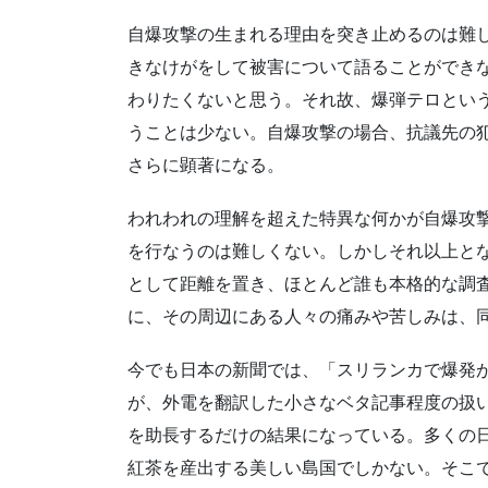
自爆攻撃の生まれる理由を突き止めるのは難
きなけがをして被害について語ることができ
わりたくないと思う。それ故、爆弾テロとい
うことは少ない。自爆攻撃の場合、抗議先の
さらに顕著になる。
われわれの理解を超えた特異な何かが自爆攻
を行なうのは難しくない。しかしそれ以上と
として距離を置き、ほとんど誰も本格的な調
に、その周辺にある人々の痛みや苦しみは、
今でも日本の新聞では、「スリランカで爆発
が、外電を翻訳した小さなベタ記事程度の扱
を助長するだけの結果になっている。多くの
紅茶を産出する美しい島国でしかない。そこ