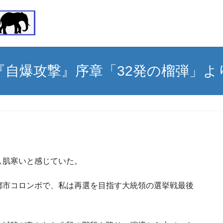
『自爆攻撃』序章「32発の榴弾」よ
し肌寒いと感じていた。
都市コロンボで、私は再選を目指す大統領の選挙戦最後