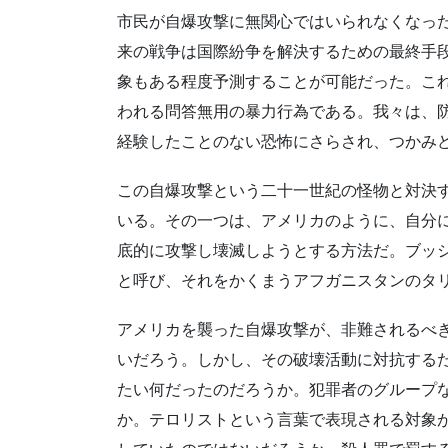
市民が自爆攻撃に無関心ではいられなくなっ
来の戦争は国際紛争を解決するための最終手
象もある程度予測することが可能だった。こ
われる問答無用の暴力行為である。我々は、
経験したことのない恐怖にさらされ、つかみ
この自爆攻撃という二十一世紀の怪物と対決
いる。その一つは、アメリカのように、自分
底的に攻撃し壊滅しようとする方法だ。ブッ
と呼び、それをかくまうアフガニスタンのタ
アメリカを襲った自爆攻撃が、非難されるべ
いだろう。しかし、その破壊活動に対抗する
たい何だったのだろうか。犯罪者のグループ
か。テロリストという言葉で表現される対象