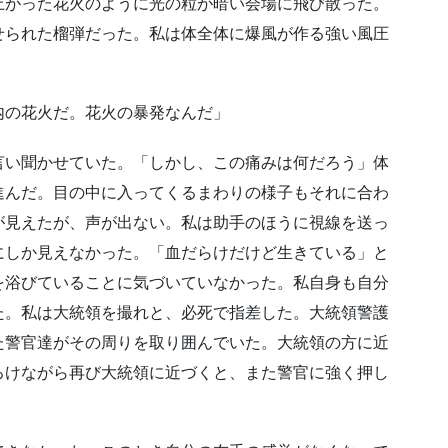
上がった花火のように光の粒が暗い会場に飛び散った。
せられた榴弾だった。私は体全体に爆風が作る強い風圧
内の花火だ。花火の暴発なんだ」
言い聞かせていた。「しかし、この痛みは何だろう」体
進んだ。目の中に入ってくるまわりの様子もそれに合わ
が見えたが、声が出ない。私は助手のほうに視線を送っ
にしか見えなかった。「血だらけだけど生きている」と
を浴びていることに気づいていなかった。私自身も自分
た。私は大統領を撮れと、必死で指差した。大統領警護
た警官達がその周りを取り囲んでいた。大統領の方に近
ろけながら再び大統領に近づくと、また警官に強く押し