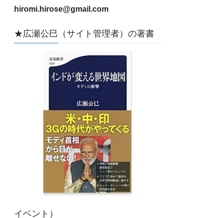
hiromi.hirose@gmail.com
★広瀬公巳（サイト管理者）の著書
イベント）