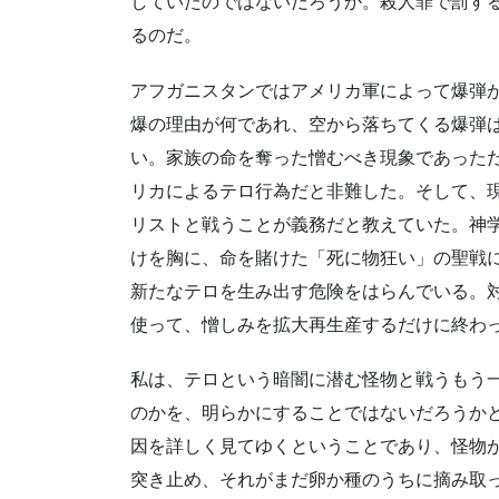
していたのではないだろうか。殺人罪で罰す
るのだ。
アフガニスタンではアメリカ軍によって爆弾
爆の理由が何であれ、空から落ちてくる爆弾は
い。家族の命を奪った憎むべき現象であった
リカによるテロ行為だと非難した。そして、
リストと戦うことが義務だと教えていた。神
けを胸に、命を賭けた「死に物狂い」の聖戦
新たなテロを生み出す危険をはらんでいる。
使って、憎しみを拡大再生産するだけに終わ
私は、テロという暗闇に潜む怪物と戦うもう
のかを、明らかにすることではないだろうか
因を詳しく見てゆくということであり、怪物
突き止め、それがまだ卵か種のうちに摘み取