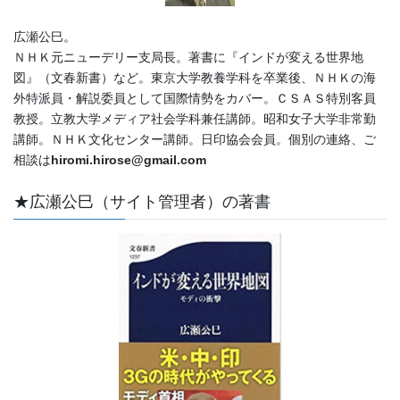
広瀬公巳。
ＮＨＫ元ニューデリー支局長。著書に『インドが変える世界地
図』（文春新書）など。東京大学教養学科を卒業後、ＮＨＫの海
外特派員・解説委員として国際情勢をカバー。ＣＳＡＳ特別客員
教授。立教大学メディア社会学科兼任講師。昭和女子大学非常勤
講師。ＮＨＫ文化センター講師。日印協会会員。個別の連絡、ご
相談は
hiromi.hirose@gmail.com
★広瀬公巳（サイト管理者）の著書