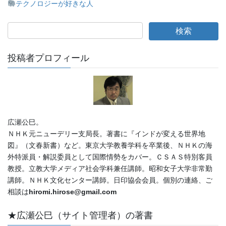
テクノロジーが好きな人
投稿者プロフィール
広瀬公巳。
ＮＨＫ元ニューデリー支局長。著書に『インドが変える世界地
図』（文春新書）など。東京大学教養学科を卒業後、ＮＨＫの海
外特派員・解説委員として国際情勢をカバー。ＣＳＡＳ特別客員
教授。立教大学メディア社会学科兼任講師。昭和女子大学非常勤
講師。ＮＨＫ文化センター講師。日印協会会員。個別の連絡、ご
相談は
hiromi.hirose@gmail.com
★広瀬公巳（サイト管理者）の著書