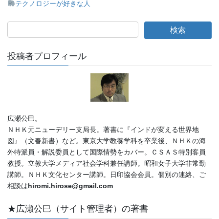
テクノロジーが好きな人
投稿者プロフィール
広瀬公巳。
ＮＨＫ元ニューデリー支局長。著書に『インドが変える世界地
図』（文春新書）など。東京大学教養学科を卒業後、ＮＨＫの海
外特派員・解説委員として国際情勢をカバー。ＣＳＡＳ特別客員
教授。立教大学メディア社会学科兼任講師。昭和女子大学非常勤
講師。ＮＨＫ文化センター講師。日印協会会員。個別の連絡、ご
相談は
hiromi.hirose@gmail.com
★広瀬公巳（サイト管理者）の著書