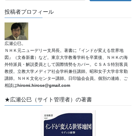
投稿者プロフィール
広瀬公巳。
ＮＨＫ元ニューデリー支局長。著書に『インドが変える世界地
図』（文春新書）など。東京大学教養学科を卒業後、ＮＨＫの海
外特派員・解説委員として国際情勢をカバー。ＣＳＡＳ特別客員
教授。立教大学メディア社会学科兼任講師。昭和女子大学非常勤
講師。ＮＨＫ文化センター講師。日印協会会員。個別の連絡、ご
相談は
hiromi.hirose@gmail.com
★広瀬公巳（サイト管理者）の著書