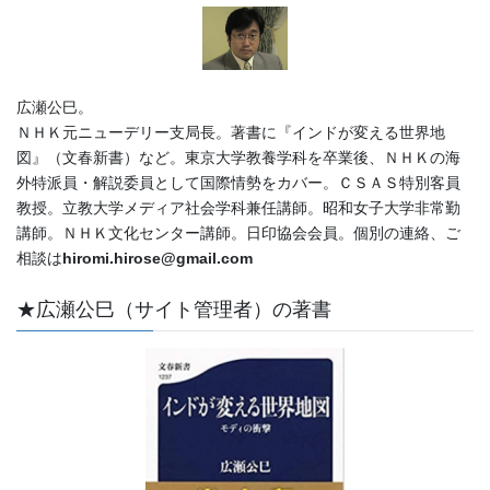
広瀬公巳。
ＮＨＫ元ニューデリー支局長。著書に『インドが変える世界地
図』（文春新書）など。東京大学教養学科を卒業後、ＮＨＫの海
外特派員・解説委員として国際情勢をカバー。ＣＳＡＳ特別客員
教授。立教大学メディア社会学科兼任講師。昭和女子大学非常勤
講師。ＮＨＫ文化センター講師。日印協会会員。個別の連絡、ご
相談は
hiromi.hirose@gmail.com
★広瀬公巳（サイト管理者）の著書