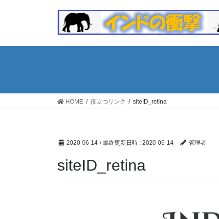
コ
ナ
ン
ビ
テ
ゲ
ン
ー
ツ
シ
へ
ョ
ス
ン
キ
に
ッ
移
HOME
役立つリンク
siteID_retina
プ
動
2020-06-14
/ 最終更新日時 :
2020-06-14
管理者
siteID_retina