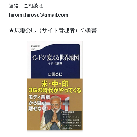
連絡、ご相談は
hiromi.hirose@gmail.com
★広瀬公巳（サイト管理者）の著書