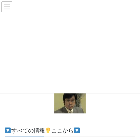
コ
ナ
ン
ビ
テ
ゲ
ン
ー
メディア
ツ
シ
へ
ョ
ス
ン
HOME
添付ファイル
顔写真 定番
キ
に
ッ
移
プ
動
2019-02-17
/ 最終更新日時 :
2019-02-17
管理者
顔写真 定番
すべての情報
ここから