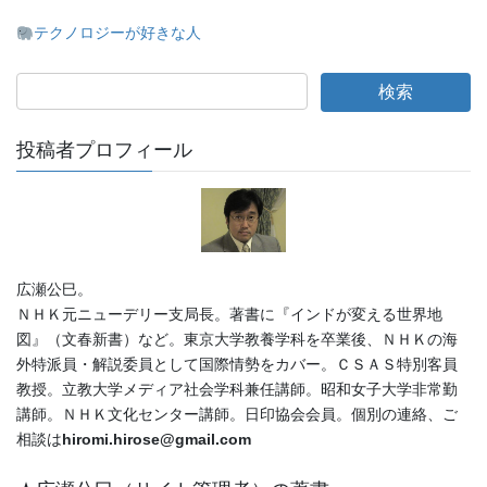
テクノロジーが好きな人
投稿者プロフィール
広瀬公巳。
ＮＨＫ元ニューデリー支局長。著書に『インドが変える世界地
図』（文春新書）など。東京大学教養学科を卒業後、ＮＨＫの海
外特派員・解説委員として国際情勢をカバー。ＣＳＡＳ特別客員
教授。立教大学メディア社会学科兼任講師。昭和女子大学非常勤
講師。ＮＨＫ文化センター講師。日印協会会員。個別の連絡、ご
相談は
hiromi.hirose@gmail.com