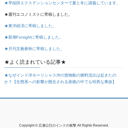
★早稲田エクステンションセンターで夏と冬に講義しています。
★週刊エコノミストに寄稿しました。
★東洋経済に寄稿しました。
★新潮Forsightに寄稿しました。
★月刊文藝春秋に寄稿しました。
★よく読まれている記事★
★なぜインド洋モーリシャス沖の貨物船の燃料流出は起きたの
か？【生態系への影響が懸念される座礁の中でも特異な事故】
Copyright © 広瀬公巳のインドの衝撃 All Rights Reserved.