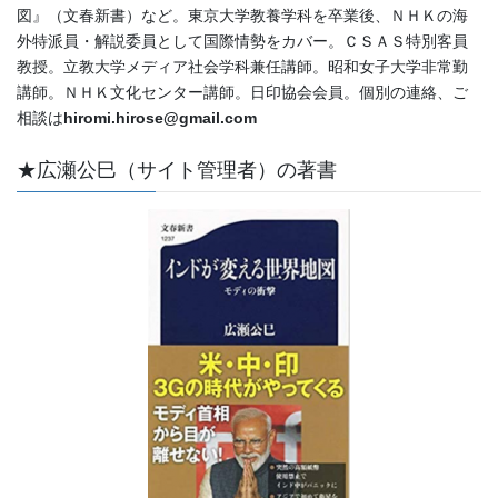
図』（文春新書）など。東京大学教養学科を卒業後、ＮＨＫの海
外特派員・解説委員として国際情勢をカバー。ＣＳＡＳ特別客員
教授。立教大学メディア社会学科兼任講師。昭和女子大学非常勤
講師。ＮＨＫ文化センター講師。日印協会会員。個別の連絡、ご
相談は
hiromi.hirose@gmail.com
★広瀬公巳（サイト管理者）の著書