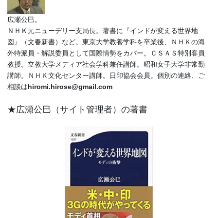
広瀬公巳。
ＮＨＫ元ニューデリー支局長。著書に『インドが変える世界地
図』（文春新書）など。東京大学教養学科を卒業後、ＮＨＫの海
外特派員・解説委員として国際情勢をカバー。ＣＳＡＳ特別客員
教授。立教大学メディア社会学科兼任講師。昭和女子大学非常勤
講師。ＮＨＫ文化センター講師。日印協会会員。個別の連絡、ご
相談は
hiromi.hirose@gmail.com
★広瀬公巳（サイト管理者）の著書