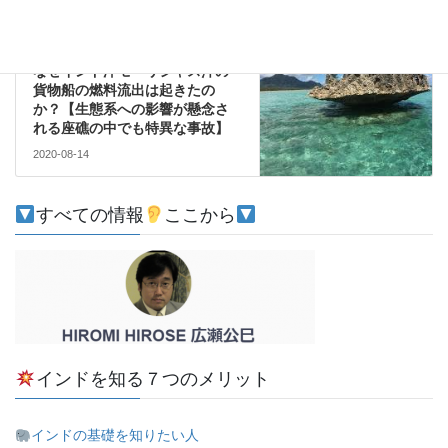
環境
次の記事
なぜインド洋モーリシャス沖の
貨物船の燃料流出は起きたの
か？【生態系への影響が懸念さ
れる座礁の中でも特異な事故】
2020-08-14
すべての情報
ここから
インドを知る７つのメリット
インドの基礎を知りたい人