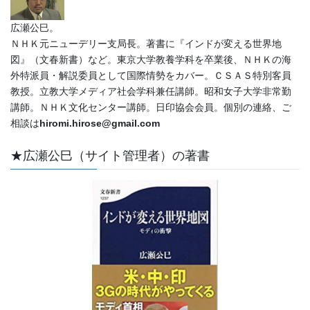
広瀬公巳。
ＮＨＫ元ニューデリー支局長。著書に『インドが変える世界地
図』（文春新書）など。東京大学教養学科を卒業後、ＮＨＫの海
外特派員・解説委員として国際情勢をカバー。ＣＳＡＳ特別客員
教授。立教大学メディア社会学科兼任講師。昭和女子大学非常勤
講師。ＮＨＫ文化センター講師。日印協会会員。個別の連絡、ご
相談は
hiromi.hirose@gmail.com
★広瀬公巳（サイト管理者）の著書