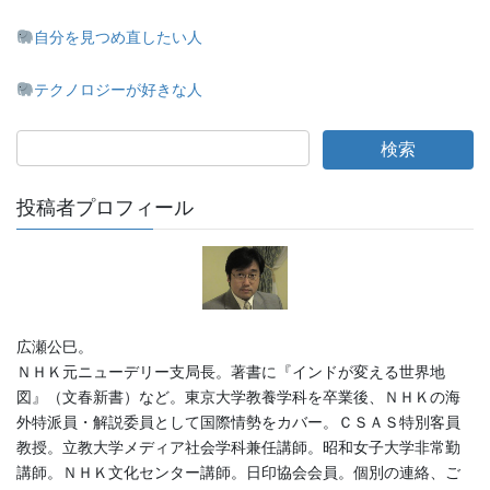
自分を見つめ直したい人
テクノロジーが好きな人
投稿者プロフィール
広瀬公巳。
ＮＨＫ元ニューデリー支局長。著書に『インドが変える世界地
図』（文春新書）など。東京大学教養学科を卒業後、ＮＨＫの海
外特派員・解説委員として国際情勢をカバー。ＣＳＡＳ特別客員
教授。立教大学メディア社会学科兼任講師。昭和女子大学非常勤
講師。ＮＨＫ文化センター講師。日印協会会員。個別の連絡、ご