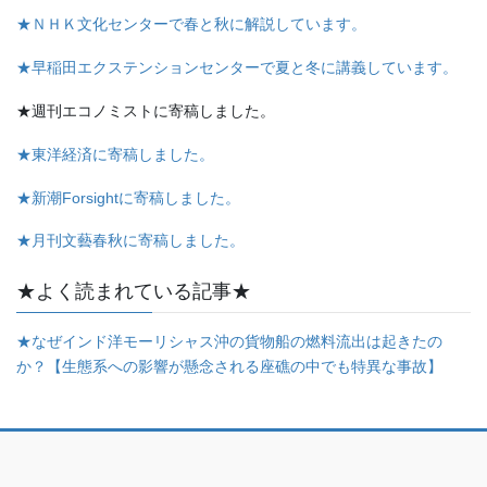
★ＮＨＫ文化センターで春と秋に解説しています。
★早稲田エクステンションセンターで夏と冬に講義しています。
★週刊エコノミストに寄稿しました。
★東洋経済に寄稿しました。
★新潮Forsightに寄稿しました。
★月刊文藝春秋に寄稿しました。
★よく読まれている記事★
★なぜインド洋モーリシャス沖の貨物船の燃料流出は起きたの
か？【生態系への影響が懸念される座礁の中でも特異な事故】