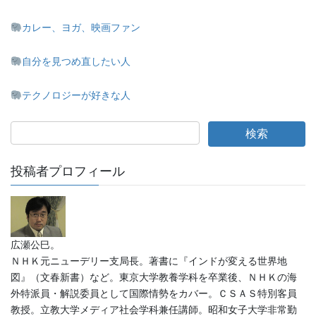
カレー、ヨガ、映画ファン
自分を見つめ直したい人
テクノロジーが好きな人
投稿者プロフィール
広瀬公巳。
ＮＨＫ元ニューデリー支局長。著書に『インドが変える世界地
図』（文春新書）など。東京大学教養学科を卒業後、ＮＨＫの海
外特派員・解説委員として国際情勢をカバー。ＣＳＡＳ特別客員
教授。立教大学メディア社会学科兼任講師。昭和女子大学非常勤