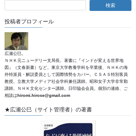
投稿者プロフィール
広瀬公巳。
ＮＨＫ元ニューデリー支局長。著書に『インドが変える世界地
図』（文春新書）など。東京大学教養学科を卒業後、ＮＨＫの海
外特派員・解説委員として国際情勢をカバー。ＣＳＡＳ特別客員
教授。立教大学メディア社会学科兼任講師。昭和女子大学非常勤
講師。ＮＨＫ文化センター講師。日印協会会員。個別の連絡、ご
相談は
hiromi.hirose@gmail.com
★広瀬公巳（サイト管理者）の著書