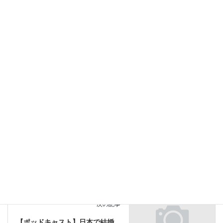
中でも、カーストにまつわる名誉殺人が起こることがある。
ＳＮＳで首を持つ父親の画像が拡散した。自殺に追い込まれる女
性。自殺攻撃。殺人に理由などない。
注目
カテゴリー
シャリーア
シュルジール
ジルガ
タグ
パキスタン
名誉の殺人
名誉殺人
女性
家族
注目
前の記事
【ポッドキャスト】オディッシ
ー
2021-03-18
注目
次の記事
【ポッドキャスト】日本で結婚