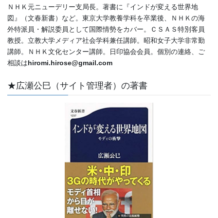
ＮＨＫ元ニューデリー支局長。著書に『インドが変える世界地
図』（文春新書）など。東京大学教養学科を卒業後、ＮＨＫの海
外特派員・解説委員として国際情勢をカバー。ＣＳＡＳ特別客員
教授。立教大学メディア社会学科兼任講師。昭和女子大学非常勤
講師。ＮＨＫ文化センター講師。日印協会会員。個別の連絡、ご
相談は
hiromi.hirose@gmail.com
★広瀬公巳（サイト管理者）の著書