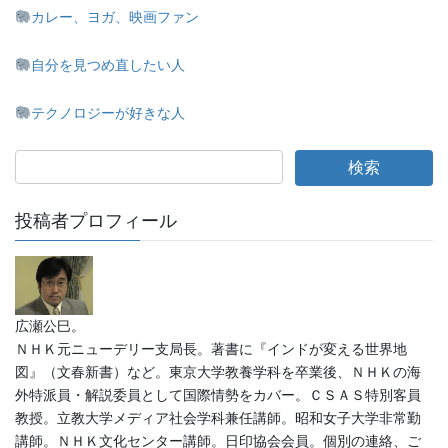
カレー、ヨガ、映画ファン
自分を見つめ直したい人
テクノロジーが好きな人
投稿者プロフィール
広瀬公巳。
ＮＨＫ元ニューデリー支局長。著書に『インドが変える世界地
図』（文春新書）など。東京大学教養学科を卒業後、ＮＨＫの海
外特派員・解説委員として国際情勢をカバー。ＣＳＡＳ特別客員
教授。立教大学メディア社会学科兼任講師。昭和女子大学非常勤
講師。ＮＨＫ文化センター講師。日印協会会員。個別の連絡、ご