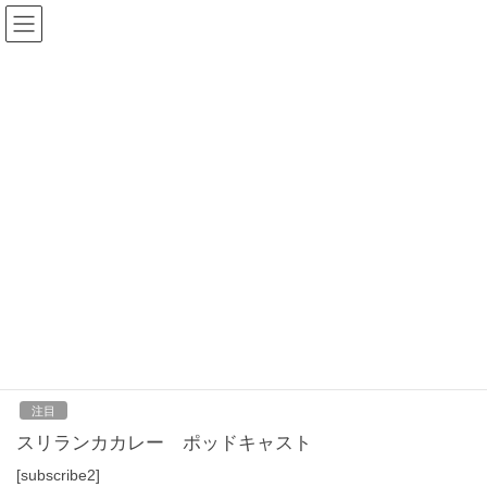
コ
ナ
ン
ビ
テ
ゲ
ン
ー
2021年10月5日
ツ
シ
へ
ョ
ス
ン
HOME
2021年10月5日
キ
に
ッ
移
プ
動
2021-10-05
注目
インド新幹線 ポッドキャスト
2021-10-05
注目
スリランカカレー ポッドキャスト
[subscribe2]