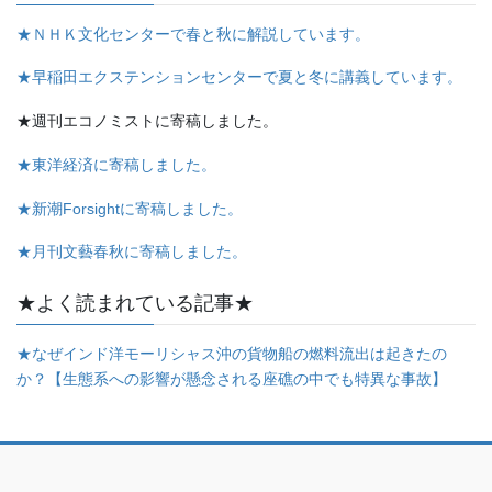
★ＮＨＫ文化センターで春と秋に解説しています。
★早稲田エクステンションセンターで夏と冬に講義しています。
★週刊エコノミストに寄稿しました。
★東洋経済に寄稿しました。
★新潮Forsightに寄稿しました。
★月刊文藝春秋に寄稿しました。
★よく読まれている記事★
★なぜインド洋モーリシャス沖の貨物船の燃料流出は起きたの
か？【生態系への影響が懸念される座礁の中でも特異な事故】