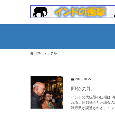
コ
ナ
ン
ビ
テ
ゲ
ン
ー
ツ
シ
へ
ョ
ス
ン
キ
に
ッ
移
HOME
ホテル
プ
動
2019-10-22
即位の礼
インドの大統領の任期は5
れる。連邦議会と州議会の
議席数が調整される。インド