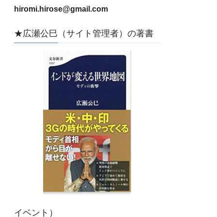
hiromi.hirose@gmail.com
★広瀬公巳（サイト管理者）の著書
イベント）