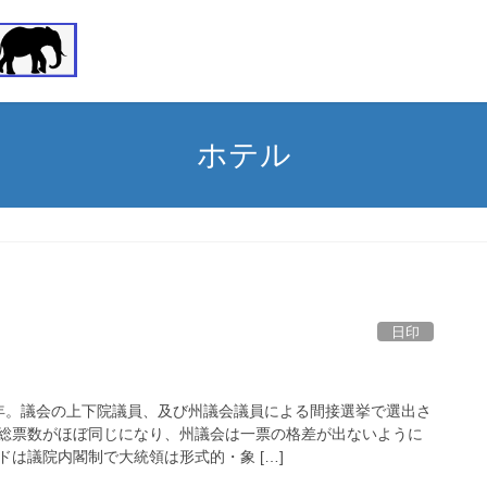
ホテル
日印
年。議会の上下院議員、及び州議会議員による間接選挙で選出さ
総票数がほぼ同じになり、州議会は一票の格差が出ないように
は議院内閣制で大統領は形式的・象 […]