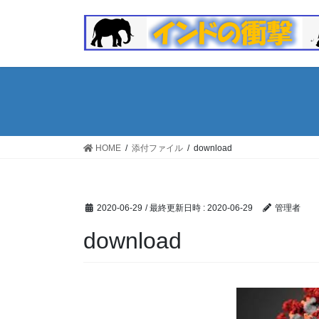
コ
ナ
ン
ビ
テ
ゲ
ン
ー
ツ
シ
へ
ョ
ス
ン
キ
に
ッ
移
HOME
添付ファイル
download
プ
動
2020-06-29
/ 最終更新日時 :
2020-06-29
管理者
download