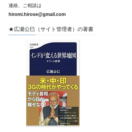
連絡、ご相談は
hiromi.hirose@gmail.com
★広瀬公巳（サイト管理者）の著書