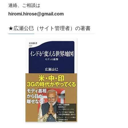
連絡、ご相談は
hiromi.hirose@gmail.com
★広瀬公巳（サイト管理者）の著書