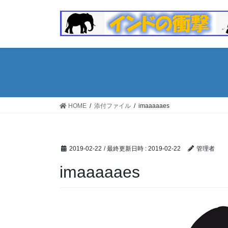
コ
ナ
ン
ビ
テ
ゲ
ン
ー
ツ
シ
へ
ョ
ス
ン
キ
に
ッ
移
HOME
添付ファイル
imaaaaaes
プ
動
2019-02-22
/ 最終更新日時 :
2019-02-22
管理者
imaaaaaes