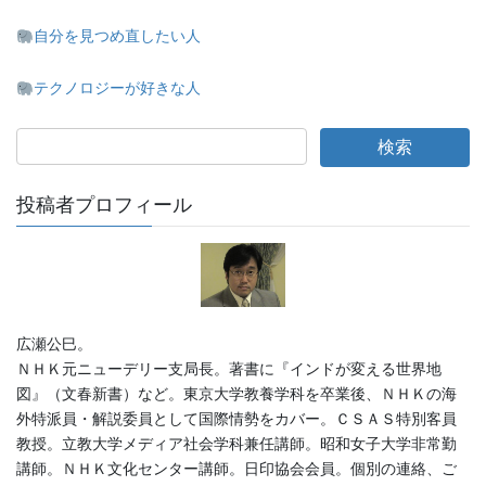
自分を見つめ直したい人
テクノロジーが好きな人
投稿者プロフィール
広瀬公巳。
ＮＨＫ元ニューデリー支局長。著書に『インドが変える世界地
図』（文春新書）など。東京大学教養学科を卒業後、ＮＨＫの海
外特派員・解説委員として国際情勢をカバー。ＣＳＡＳ特別客員
教授。立教大学メディア社会学科兼任講師。昭和女子大学非常勤
講師。ＮＨＫ文化センター講師。日印協会会員。個別の連絡、ご