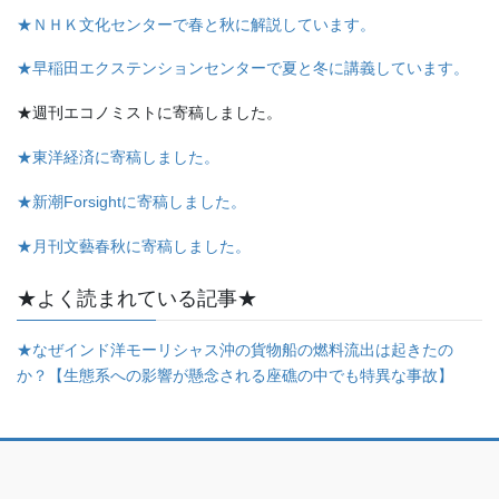
★ＮＨＫ文化センターで春と秋に解説しています。
★早稲田エクステンションセンターで夏と冬に講義しています。
★週刊エコノミストに寄稿しました。
★東洋経済に寄稿しました。
★新潮Forsightに寄稿しました。
★月刊文藝春秋に寄稿しました。
★よく読まれている記事★
★なぜインド洋モーリシャス沖の貨物船の燃料流出は起きたの
か？【生態系への影響が懸念される座礁の中でも特異な事故】