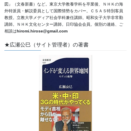
図』（文春新書）など。東京大学教養学科を卒業後、ＮＨＫの海
外特派員・解説委員として国際情勢をカバー。ＣＳＡＳ特別客員
教授。立教大学メディア社会学科兼任講師。昭和女子大学非常勤
講師。ＮＨＫ文化センター講師。日印協会会員。個別の連絡、ご
相談は
hiromi.hirose@gmail.com
★広瀬公巳（サイト管理者）の著書