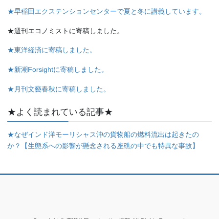
★早稲田エクステンションセンターで夏と冬に講義しています。
★週刊エコノミストに寄稿しました。
★東洋経済に寄稿しました。
★新潮Forsightに寄稿しました。
★月刊文藝春秋に寄稿しました。
★よく読まれている記事★
★なぜインド洋モーリシャス沖の貨物船の燃料流出は起きたの
か？【生態系への影響が懸念される座礁の中でも特異な事故】