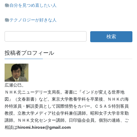
自分を見つめ直したい人
テクノロジーが好きな人
投稿者プロフィール
広瀬公巳。
ＮＨＫ元ニューデリー支局長。著書に『インドが変える世界地
図』（文春新書）など。東京大学教養学科を卒業後、ＮＨＫの海
外特派員・解説委員として国際情勢をカバー。ＣＳＡＳ特別客員
教授。立教大学メディア社会学科兼任講師。昭和女子大学非常勤
講師。ＮＨＫ文化センター講師。日印協会会員。個別の連絡、ご
相談は
hiromi.hirose@gmail.com