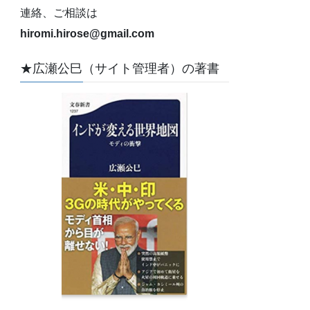
連絡、ご相談は
hiromi.hirose@gmail.com
★広瀬公巳（サイト管理者）の著書