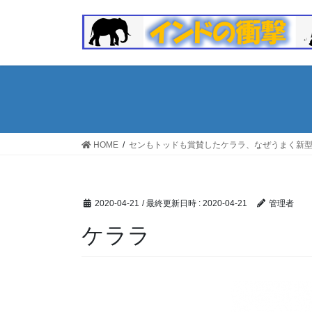
コ
ナ
ン
ビ
テ
ゲ
ン
ー
ツ
シ
へ
ョ
ス
ン
キ
に
ッ
移
HOME
センもトッドも賞賛したケララ、なぜうまく新
プ
動
2020-04-21
/ 最終更新日時 :
2020-04-21
管理者
ケララ