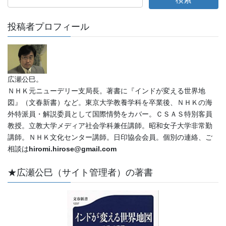
投稿者プロフィール
広瀬公巳。
ＮＨＫ元ニューデリー支局長。著書に『インドが変える世界地
図』（文春新書）など。東京大学教養学科を卒業後、ＮＨＫの海
外特派員・解説委員として国際情勢をカバー。ＣＳＡＳ特別客員
教授。立教大学メディア社会学科兼任講師。昭和女子大学非常勤
講師。ＮＨＫ文化センター講師。日印協会会員。個別の連絡、ご
相談は
hiromi.hirose@gmail.com
★広瀬公巳（サイト管理者）の著書