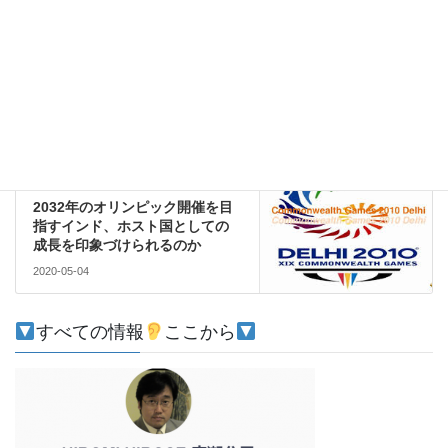
エネルギー
前の記事
新型コロナによる全土封鎖が世
界一長く続くインドでフラミン
ゴの大群
2020-05-02
注目
次の記事
2032年のオリンピック開催を目
指すインド、ホスト国としての
成長を印象づけられるのか
2020-05-04
すべての情報
ここから