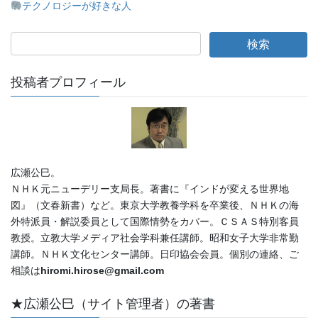
テクノロジーが好きな人
投稿者プロフィール
広瀬公巳。
ＮＨＫ元ニューデリー支局長。著書に『インドが変える世界地
図』（文春新書）など。東京大学教養学科を卒業後、ＮＨＫの海
外特派員・解説委員として国際情勢をカバー。ＣＳＡＳ特別客員
教授。立教大学メディア社会学科兼任講師。昭和女子大学非常勤
講師。ＮＨＫ文化センター講師。日印協会会員。個別の連絡、ご
相談は
hiromi.hirose@gmail.com
★広瀬公巳（サイト管理者）の著書