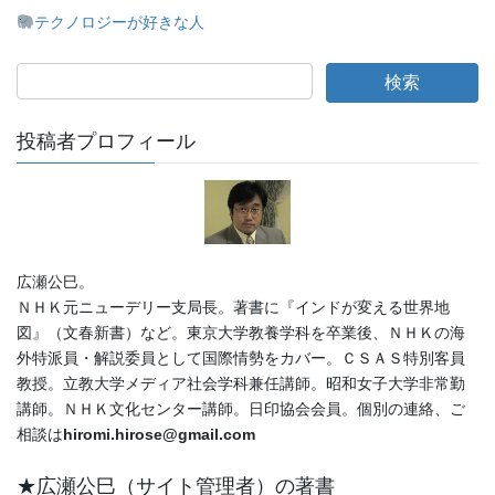
テクノロジーが好きな人
投稿者プロフィール
広瀬公巳。
ＮＨＫ元ニューデリー支局長。著書に『インドが変える世界地
図』（文春新書）など。東京大学教養学科を卒業後、ＮＨＫの海
外特派員・解説委員として国際情勢をカバー。ＣＳＡＳ特別客員
教授。立教大学メディア社会学科兼任講師。昭和女子大学非常勤
講師。ＮＨＫ文化センター講師。日印協会会員。個別の連絡、ご
相談は
hiromi.hirose@gmail.com
★広瀬公巳（サイト管理者）の著書