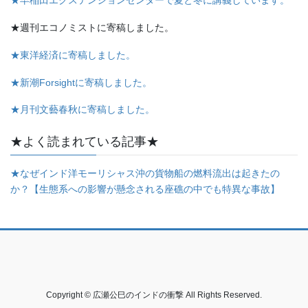
★早稲田エクステンションセンターで夏と冬に講義しています。
★週刊エコノミストに寄稿しました。
★東洋経済に寄稿しました。
★新潮Forsightに寄稿しました。
★月刊文藝春秋に寄稿しました。
★よく読まれている記事★
★なぜインド洋モーリシャス沖の貨物船の燃料流出は起きたの
か？【生態系への影響が懸念される座礁の中でも特異な事故】
Copyright © 広瀬公巳のインドの衝撃 All Rights Reserved.