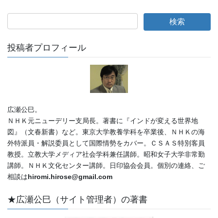
投稿者プロフィール
広瀬公巳。
ＮＨＫ元ニューデリー支局長。著書に『インドが変える世界地
図』（文春新書）など。東京大学教養学科を卒業後、ＮＨＫの海
外特派員・解説委員として国際情勢をカバー。ＣＳＡＳ特別客員
教授。立教大学メディア社会学科兼任講師。昭和女子大学非常勤
講師。ＮＨＫ文化センター講師。日印協会会員。個別の連絡、ご
相談は
hiromi.hirose@gmail.com
★広瀬公巳（サイト管理者）の著書