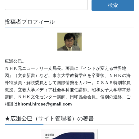
投稿者プロフィール
広瀬公巳。
ＮＨＫ元ニューデリー支局長。著書に『インドが変える世界地
図』（文春新書）など。東京大学教養学科を卒業後、ＮＨＫの海
外特派員・解説委員として国際情勢をカバー。ＣＳＡＳ特別客員
教授。立教大学メディア社会学科兼任講師。昭和女子大学非常勤
講師。ＮＨＫ文化センター講師。日印協会会員。個別の連絡、ご
相談は
hiromi.hirose@gmail.com
★広瀬公巳（サイト管理者）の著書