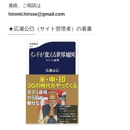
連絡、ご相談は
hiromi.hirose@gmail.com
★広瀬公巳（サイト管理者）の著書