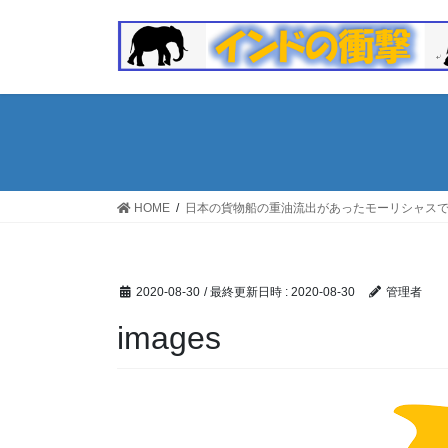
コ
ナ
ン
ビ
テ
ゲ
ン
ー
ツ
シ
へ
ョ
ス
ン
キ
に
ッ
移
HOME
日本の貨物船の重油流出があったモーリシャス
プ
動
2020-08-30
/ 最終更新日時 :
2020-08-30
管理者
images