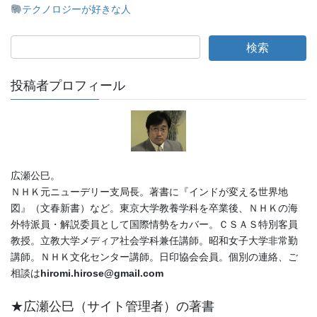
テクノロジーが好きな人
投稿者プロフィール
広瀬公巳。
ＮＨＫ元ニューデリー支局長。著書に『インドが変える世界地
図』（文春新書）など。東京大学教養学科を卒業後、ＮＨＫの海
外特派員・解説委員として国際情勢をカバー。ＣＳＡＳ特別客員
教授。立教大学メディア社会学科兼任講師。昭和女子大学非常勤
講師。ＮＨＫ文化センター講師。日印協会会員。個別の連絡、ご
相談は
hiromi.hirose@gmail.com
★広瀬公巳（サイト管理者）の著書