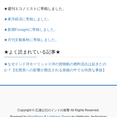
★週刊エコノミストに寄稿しました。
★東洋経済に寄稿しました。
★新潮Forsightに寄稿しました。
★月刊文藝春秋に寄稿しました。
★よく読まれている記事★
★なぜインド洋モーリシャス沖の貨物船の燃料流出は起きたの
か？【生態系への影響が懸念される座礁の中でも特異な事故】
Copyright © 広瀬公巳のインドの衝撃 All Rights Reserved.
Powered by
WordPress
&
Lightning Theme
by Vektor,Inc. technology.