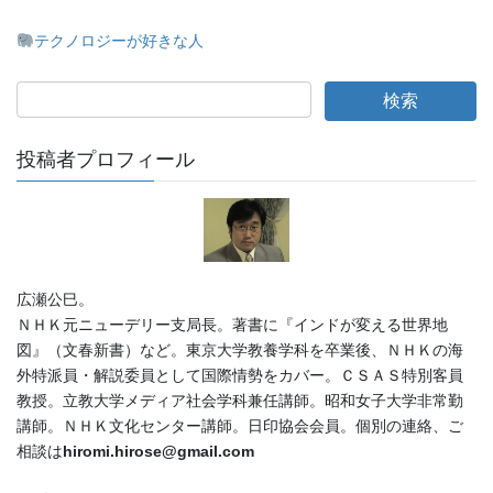
テクノロジーが好きな人
投稿者プロフィール
広瀬公巳。
ＮＨＫ元ニューデリー支局長。著書に『インドが変える世界地
図』（文春新書）など。東京大学教養学科を卒業後、ＮＨＫの海
外特派員・解説委員として国際情勢をカバー。ＣＳＡＳ特別客員
教授。立教大学メディア社会学科兼任講師。昭和女子大学非常勤
講師。ＮＨＫ文化センター講師。日印協会会員。個別の連絡、ご
相談は
hiromi.hirose@gmail.com