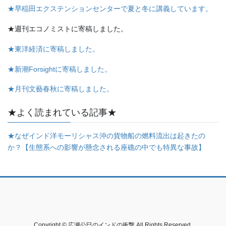
★早稲田エクステンションセンターで夏と冬に講義しています。
★週刊エコノミストに寄稿しました。
★東洋経済に寄稿しました。
★新潮Forsightに寄稿しました。
★月刊文藝春秋に寄稿しました。
★よく読まれている記事★
★なぜインド洋モーリシャス沖の貨物船の燃料流出は起きたの
か？【生態系への影響が懸念される座礁の中でも特異な事故】
Copyright © 広瀬公巳のインドの衝撃 All Rights Reserved.