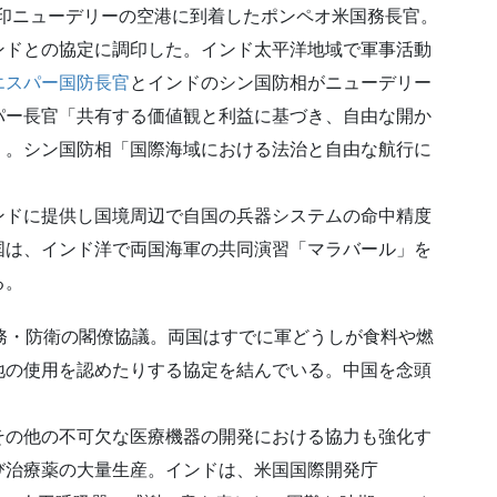
ため印ニューデリーの空港に到着したポンペオ米国務長官。
ンドとの協定に調印した。インド太平洋地域で軍事活動
エスパー国防長官
とインドのシン国防相がニューデリー
パー長官「共有する価値観と利益に基づき、自由な開か
」。シン国防相「国際海域における法治と自由な航行に
ドに提供し国境周辺で自国の兵器システムの命中精度
国は、インド洋で両国海軍の共同演習「マラバール」を
る。
務・防衛の閣僚協議。両国はすでに軍どうしが食料や燃
地の使用を認めたりする協定を結んでいる。中国を念頭
。
の他の不可欠な医療機器の開発における協力も強化す
び治療薬の大量生産。インドは、米国国際開発庁