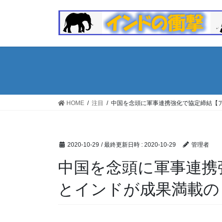
コ
ナ
ン
ビ
テ
ゲ
ン
ー
ツ
シ
へ
ョ
ス
ン
キ
に
ッ
移
HOME
注目
中国を念頭に軍事連携強化で協定締結【
プ
動
2020-10-29
/ 最終更新日時 :
2020-10-29
管理者
中国を念頭に軍事連携
とインドが成果満載の