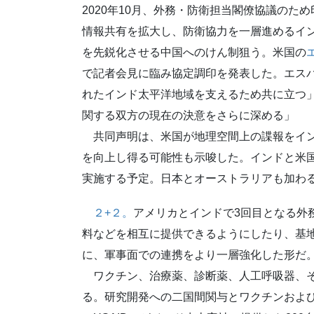
2020年10月、外務・防衛担当閣僚協議の
情報共有を拡大し、防衛協力を一層進めるイ
を先鋭化させる中国へのけん制狙う。米国の
で記者会見に臨み協定調印を発表した。エス
れたインド太平洋地域を支えるため共に立つ
関する双方の現在の決意をさらに深める」
共同声明は、米国が地理空間上の諜報をイン
を向上し得る可能性も示唆した。インドと米
実施する予定。日本とオーストラリアも加わ
２+２。
アメリカとインドで3回目となる外
料などを相互に提供できるようにしたり、基
に、軍事面での連携をより一層強化した形だ
ワクチン、治療薬、診断薬、人工呼吸器、そ
る。研究開発への二国間関与とワクチンおよ