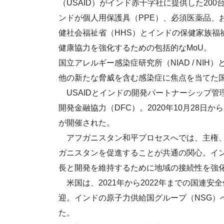
（USAID）がインド赤十字社に提供した20
ンドが個人用保護具（PPE）、必須医薬品、
健社会福祉省（HHS）とインドの保健家族福
健康協力を強化するための包括的なMoU。
国立アレルギー感染症研究所（NIAD / NIH）
他の新たな脅威を含む感染症に焦点を当てた
USAIDとインドの開発パートナーシップ管
開発金融協力（DFC）。2020年10月28日か
が開催された。
アフガニスタン和平プロセスへでは、主権、
ガニスタンを促進することが共通の関心。イ
長と開発を維持するために地域の接続性を強
米国は、2021年から2022年までの国連安
迎。インドの原子力供給国グループ（NSG）
た。