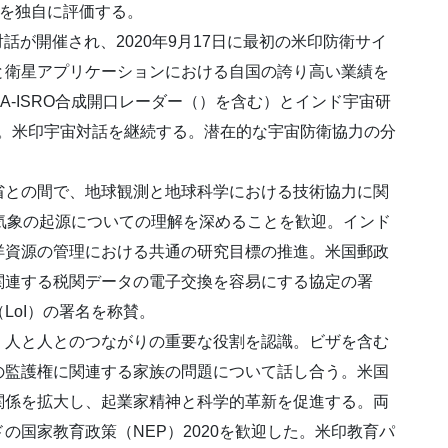
クを独自に評価する。
話が開催され、2020年9月17日に最初の米印防衛サイ
と衛星アプリケーションにおける自国の誇り高い業績を
ASA-ISRO合成開口レーダー（）を含む）とインド宇宙研
賛。米印宇宙対話を継続する。潜在的な宇宙防衛協力の分
との間で、地球観測と地球科学における技術協力に関
気象の起源についての理解を深めることを歓迎。インド
洋資源の管理における共通の研究目標の推進。米国郵政
関連する税関データの電子交換を容易にする協定の署
LoI）の署名を称賛。
人と人とのつながりの重要な役割を認識。ビザを含む
の監護権に関連する家族の問題について話し合う。米国
関係を拡大し、起業家精神と科学的革新を促進する。両
の国家教育政策（NEP）2020を歓迎した。米印教育パ