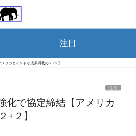
注目
アメリカとインドが成果満載の２+２】
注目
強化で協定締結【アメリカ
２+２】