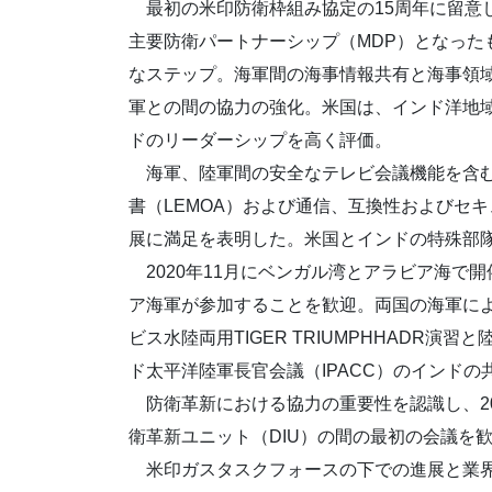
最初の米印防衛枠組み協定の15周年に留意
主要防衛パートナーシップ（MDP）となった
なステップ。海軍間の海事情報共有と海事領
軍との間の協力の強化。米国は、インド洋地域の
ドのリーダーシップを高く評価。
海軍、陸軍間の安全なテレビ会議機能を含む
書（LEMOA）および通信、互換性およびセキ
展に満足を表明した。米国とインドの特殊部
2020年11月にベンガル湾とアラビア海で
ア海軍が参加することを歓迎。両国の海軍によっ
ビス水陸両用TIGER TRIUMPHHADR演習と
ド太平洋陸軍長官会議（IPACC）のインドの
防衛革新における協力の重要性を認識し、202
衛革新ユニット（DIU）の間の最初の会議を
米印ガスタスクフォースの下での進展と業界