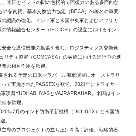
し、米国とインドの間の包括的で回復力のある多面的な
ものを賞賛。基本交換協力協定（BECA）の署名の重要
域の認識の強化。インド軍と米国中央軍およびアフリカ
情報融合センター（IFC-IOR）の設立におけるイン
安全な通信機能の拡張を含む、ロジスティクス交換覚
ュリティ協定（COMCASA）の実施における進行中の進
隊間の相互作用を歓迎。
開催される予定の日米マラバール海軍演習にオーストラリ
て実施されたPASSEXを歓迎。2021年にトライサー
陸軍演習YUDHABHYASとVAJRAPRAHAR。米国はイン
共催を歓迎。
0年7月のインド防衛革新機構（DIO-iDEX）と米国防
歓迎。
主導のプロジェクトの立ち上げを高く評価。戦略的石