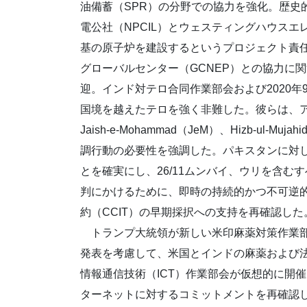
油備蓄（SPR）の分野での協力を強化。歴史
電公社（NPCIL）とウェスティングハウスエ
基の原子炉を建設するというプロジェクト責
グローバルセンター（GCNEP）との協力に
迎。インド対テロ合同作業部会および2020年
国境を越えたテロを強く非難した。彼らは、アルカイダ、IS
Jaish-e-Mohammad（JeM）、Hizb-u
調行動の必要性を強調した。パキスタンに対
とを確実にし、26/11ムンバイ、ウリを含
判にかけるために、即時の持続的かつ不可逆
約（CCIT）の早期採択への支持を再確認した
トランプ大統領が新しい米印麻薬対策作業部
発表を考慮して、米国とインドの麻薬および法執
情報通信技術（ICT）作業部会が仮想的に開
ターネットに対するコミットメントを再確認し