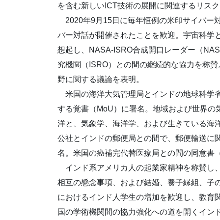
を含む新しいICT技術の展開に関連するリス
2020年9月15日に毎年恒例の米印サイバー対
バー対話が開催されたことを歓迎。宇宙科学
想起し、NASA-ISRO合成開口レーダー（N
究機関（ISRO）との間の継続的な協力を称
野に関する議論を表明。
米国の海洋大気管理局とインドの地球科学省
する覚書（MoU）に署名。地域および世界の
洋と、気象学、海洋学、および生きている海
公社とインドの郵便局との間で、郵便輸送に
名。米国の癌補完代替医療局との間の同意書（
インド系アメリカ人の起業家精神を称賛し、
相互の懸念事項、および結婚、養子縁組、子
におけるインド人学生の増加を歓迎し、教育
国の学術機関間の協力強化への道を開くインド