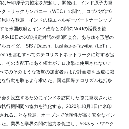
的な米印原子力協定を想起し、閣僚は、インド原子力発
レクトリックカンパニー（WEC）の間で、コブバダに6
任原則を歓迎。インドの核エネルギーパートナーシップ
関する米国政府とインド政府との間のMoUの延長を歓
9月9-10日の米印指定対話の第3回会合。あらゆる形態の
IS / Daesh、Lashkar-e-Tayyiba（LeT）、
l-Mujahideenを含むすべてのテロリストネットワークに対する協
し、その支配下にある領土がテロ攻撃に使用されないこ
むすべてのそのような攻撃の加害者および計画者を迅速に裁
的な行動を取るよう求めた。国連国際テロリズム包括条
。
会を設立するためにインドを訪問した際に発表された
行機関間の協力を強化する。2020年10月1日に米印
催されることを歓迎。オープンで信頼性が高く安全なイン
た。業界と学界の間の協力を促進し、5Gネットワ??ク