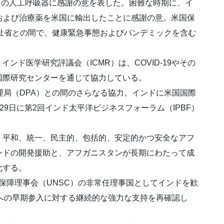
0台の人工呼吸器に感謝の意を表した。困難な時期に、イ
および治療薬を米国に輸出したことに感謝の意。米国保
祉省との間で、健康緊急事態およびパンデミックを含む
とインド医学研究評議会（ICMR）は、COVID-19やその
国際研究センターを通じて協力している。
理局（DPA）との間のさらなる協力。インドに米国国際
ら29日に第2回インド太平洋ビジネスフォーラム（IPBF）
平和、統一、民主的、包括的、安定的かつ安全なアフ
ンドの開発援助と、アフガニスタンが長期にわたって成
化する。
全保障理事会（UNSC）の非常任理事国としてインドを歓
への早期参入に対する継続的な強力な支持を再確認し