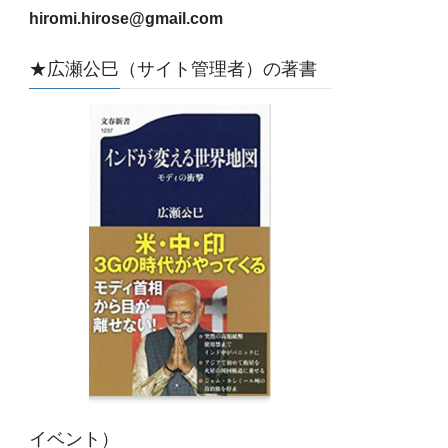
hiromi.hirose@gmail.com
★広瀬公巳（サイト管理者）の著書
イベント）