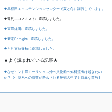
★早稲田エクステンションセンターで夏と冬に講義しています。
★週刊エコノミストに寄稿しました。
★東洋経済に寄稿しました。
★新潮Forsightに寄稿しました。
★月刊文藝春秋に寄稿しました。
★よく読まれている記事★
★なぜインド洋モーリシャス沖の貨物船の燃料流出は起きたの
か？【生態系への影響が懸念される座礁の中でも特異な事故】