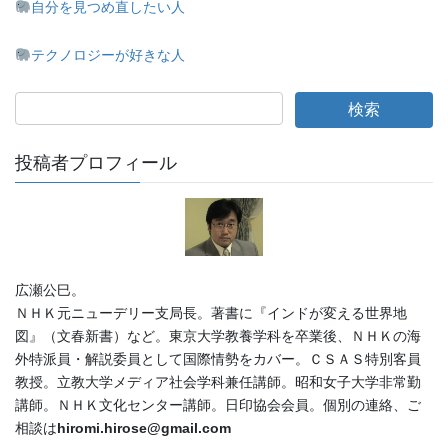
自分を見つめ直したい人
テクノロジーが好きな人
投稿者プロフィール
広瀬公巳。
ＮＨＫ元ニューデリー支局長。著書に『インドが変える世界地
図』（文春新書）など。東京大学教養学科を卒業後、ＮＨＫの海
外特派員・解説委員として国際情勢をカバー。ＣＳＡＳ特別客員
教授。立教大学メディア社会学科兼任講師。昭和女子大学非常勤
講師。ＮＨＫ文化センター講師。日印協会会員。個別の連絡、ご
相談は
hiromi.hirose@gmail.com