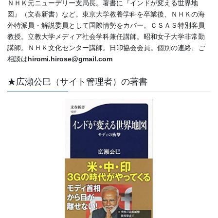
ＮＨＫ元ニューデリー支局長。著書に『インドが変える世界地
図』（文春新書）など。東京大学教養学科を卒業後、ＮＨＫの海
外特派員・解説委員として国際情勢をカバー。ＣＳＡＳ特別客員
教授。立教大学メディア社会学科兼任講師。昭和女子大学非常勤
講師。ＮＨＫ文化センター講師。日印協会会員。個別の連絡、ご
相談は
hiromi.hirose@gmail.com
★広瀬公巳（サイト管理者）の著書