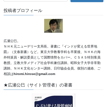
投稿者プロフィール
広瀬公巳。
ＮＨＫ元ニューデリー支局長。著書に『インドが変える世界地
図』（文春新書）など。東京大学教養学科を卒業後、ＮＨＫの海
外特派員・解説委員として国際情勢をカバー。ＣＳＡＳ特別客員
教授。立教大学メディア社会学科兼任講師。昭和女子大学非常勤
講師。ＮＨＫ文化センター講師。日印協会会員。個別の連絡、ご
相談は
hiromi.hirose@gmail.com
★広瀬公巳（サイト管理者）の著書