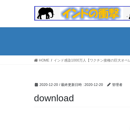
コ
ナ
ン
ビ
テ
ゲ
ン
ー
ツ
シ
へ
ョ
ス
ン
キ
に
ッ
移
HOME
インド感染1000万人【ワクチン接種の巨大オペ
プ
動
2020-12-20
/ 最終更新日時 :
2020-12-20
管理者
download