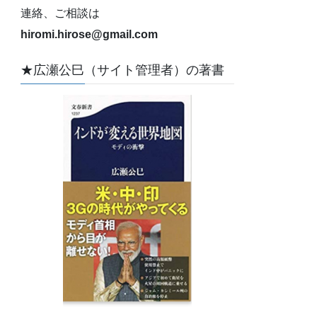
連絡、ご相談は
hiromi.hirose@gmail.com
★広瀬公巳（サイト管理者）の著書