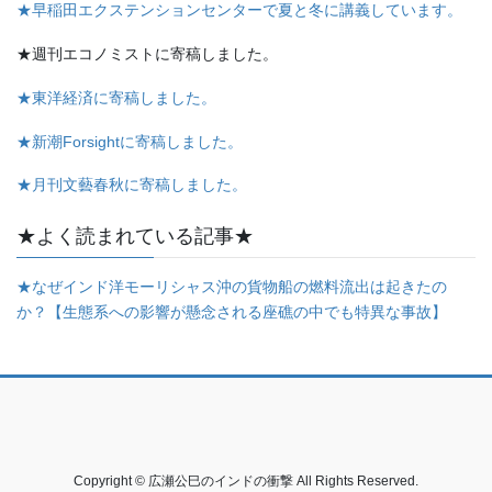
★早稲田エクステンションセンターで夏と冬に講義しています。
★週刊エコノミストに寄稿しました。
★東洋経済に寄稿しました。
★新潮Forsightに寄稿しました。
★月刊文藝春秋に寄稿しました。
★よく読まれている記事★
★なぜインド洋モーリシャス沖の貨物船の燃料流出は起きたの
か？【生態系への影響が懸念される座礁の中でも特異な事故】
Copyright © 広瀬公巳のインドの衝撃 All Rights Reserved.