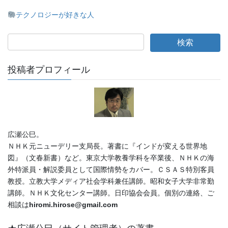
テクノロジーが好きな人
投稿者プロフィール
広瀬公巳。
ＮＨＫ元ニューデリー支局長。著書に『インドが変える世界地
図』（文春新書）など。東京大学教養学科を卒業後、ＮＨＫの海
外特派員・解説委員として国際情勢をカバー。ＣＳＡＳ特別客員
教授。立教大学メディア社会学科兼任講師。昭和女子大学非常勤
講師。ＮＨＫ文化センター講師。日印協会会員。個別の連絡、ご
相談は
hiromi.hirose@gmail.com