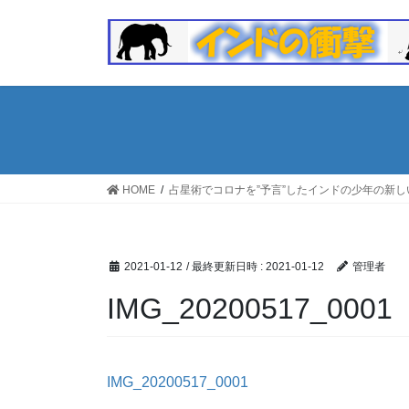
コ
ナ
ン
ビ
テ
ゲ
ン
ー
ツ
シ
へ
ョ
ス
ン
キ
に
ッ
移
HOME
占星術でコロナを”予言”したインドの少年の新
プ
動
2021-01-12
/ 最終更新日時 :
2021-01-12
管理者
IMG_20200517_0001
IMG_20200517_0001