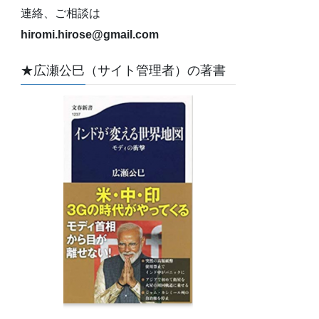
連絡、ご相談は
hiromi.hirose@gmail.com
★広瀬公巳（サイト管理者）の著書