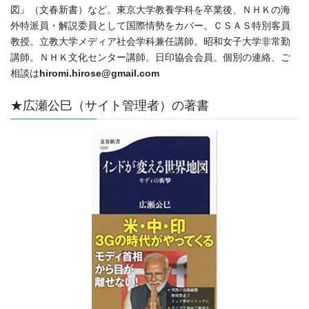
図』（文春新書）など。東京大学教養学科を卒業後、ＮＨＫの海
外特派員・解説委員として国際情勢をカバー。ＣＳＡＳ特別客員
教授。立教大学メディア社会学科兼任講師。昭和女子大学非常勤
講師。ＮＨＫ文化センター講師。日印協会会員。個別の連絡、ご
相談は
hiromi.hirose@gmail.com
★広瀬公巳（サイト管理者）の著書