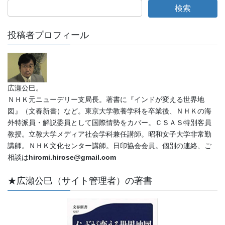
投稿者プロフィール
広瀬公巳。
ＮＨＫ元ニューデリー支局長。著書に『インドが変える世界地
図』（文春新書）など。東京大学教養学科を卒業後、ＮＨＫの海
外特派員・解説委員として国際情勢をカバー。ＣＳＡＳ特別客員
教授。立教大学メディア社会学科兼任講師。昭和女子大学非常勤
講師。ＮＨＫ文化センター講師。日印協会会員。個別の連絡、ご
相談は
hiromi.hirose@gmail.com
★広瀬公巳（サイト管理者）の著書