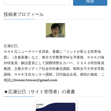
投稿者プロフィール
広瀬公巳。
ＮＨＫ元ニューデリー支局長。著書に『インドが変える世界地
図』（文春新書）など。東京大学教養学科を卒業後、ＮＨＫの海
外特派員・解説委員として国際情勢をカバー。ＣＳＡＳ特別客員
教授。立教大学メディア社会学科兼任講師。昭和女子大学非常勤
講師。ＮＨＫ文化センター講師。日印協会会員。個別の連絡、ご
相談は
hiromi.hirose@gmail.com
★広瀬公巳（サイト管理者）の著書