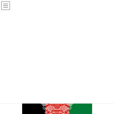
コ
ナ
ン
ビ
テ
ゲ
ン
ー
投稿
ツ
シ
へ
ョ
ス
ン
HOME
アフガニスタンを忘れない①
download
キ
に
ッ
移
プ
動
2021-08-10
/ 最終更新日時 :
2021-08-10
管理者
download