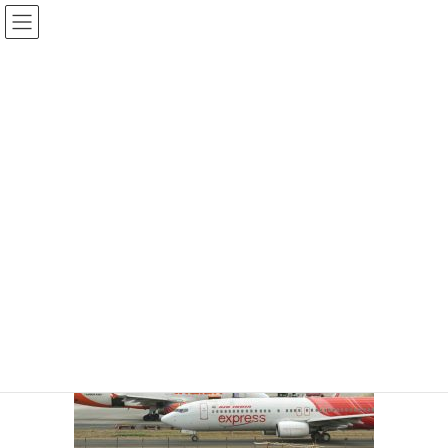
コ
ナ
ン
ビ
テ
ゲ
ン
ー
投稿
ツ
シ
へ
ョ
ス
ン
HOME
インドの航空会社
airlines-in-india
キ
に
ッ
移
プ
動
2021-08-26
/ 最終更新日時 :
2021-08-26
管理者
airlines-in-india