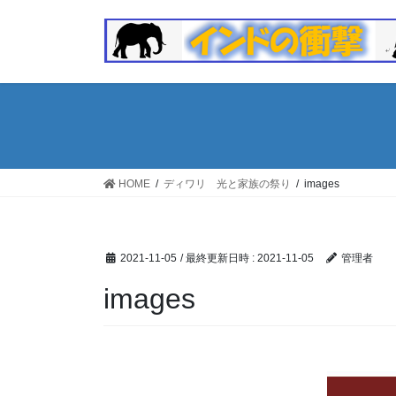
コ
ナ
ン
ビ
テ
ゲ
ン
ー
ツ
シ
へ
ョ
ス
ン
キ
に
ッ
移
HOME
ディワリ 光と家族の祭り
images
プ
動
2021-11-05
/ 最終更新日時 :
2021-11-05
管理者
images