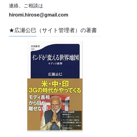
連絡、ご相談は
hiromi.hirose@gmail.com
★広瀬公巳（サイト管理者）の著書