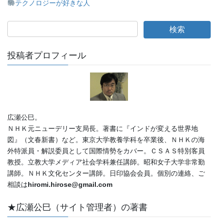
テクノロジーが好きな人
投稿者プロフィール
広瀬公巳。
ＮＨＫ元ニューデリー支局長。著書に『インドが変える世界地
図』（文春新書）など。東京大学教養学科を卒業後、ＮＨＫの海
外特派員・解説委員として国際情勢をカバー。ＣＳＡＳ特別客員
教授。立教大学メディア社会学科兼任講師。昭和女子大学非常勤
講師。ＮＨＫ文化センター講師。日印協会会員。個別の連絡、ご
相談は
hiromi.hirose@gmail.com
★広瀬公巳（サイト管理者）の著書