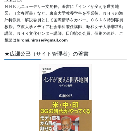
ＮＨＫ元ニューデリー支局長。著書に『インドが変える世界地
図』（文春新書）など。東京大学教養学科を卒業後、ＮＨＫの海
外特派員・解説委員として国際情勢をカバー。ＣＳＡＳ特別客員
教授。立教大学メディア社会学科兼任講師。昭和女子大学非常勤
講師。ＮＨＫ文化センター講師。日印協会会員。個別の連絡、ご
相談は
hiromi.hirose@gmail.com
★広瀬公巳（サイト管理者）の著書