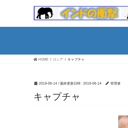
コ
ナ
ン
ビ
テ
ゲ
ン
ー
ツ
シ
へ
ョ
ス
ン
キ
に
ッ
移
HOME
ロシア
キャプチャ
プ
動
2019-06-14
/ 最終更新日時 :
2019-06-14
管理者
キャプチャ