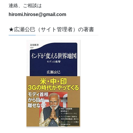
連絡、ご相談は
hiromi.hirose@gmail.com
★広瀬公巳（サイト管理者）の著書