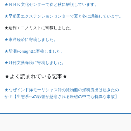
★ＮＨＫ文化センターで春と秋に解説しています。
★早稲田エクステンションセンターで夏と冬に講義しています。
★週刊エコノミストに寄稿しました。
★東洋経済に寄稿しました。
★新潮Forsightに寄稿しました。
★月刊文藝春秋に寄稿しました。
★よく読まれている記事★
★なぜインド洋モーリシャス沖の貨物船の燃料流出は起きたの
か？【生態系への影響が懸念される座礁の中でも特異な事故】