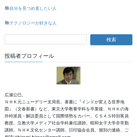
自分を見つめ直したい人
テクノロジーが好きな人
投稿者プロフィール
広瀬公巳。
ＮＨＫ元ニューデリー支局長。著書に『インドが変える世界地
図』（文春新書）など。東京大学教養学科を卒業後、ＮＨＫの海
外特派員・解説委員として国際情勢をカバー。ＣＳＡＳ特別客員
教授。立教大学メディア社会学科兼任講師。昭和女子大学非常勤
講師。ＮＨＫ文化センター講師。日印協会会員。個別の連絡、ご