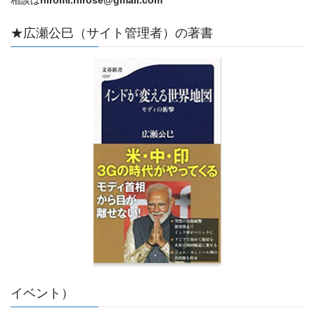
相談は
hiromi.hirose@gmail.com
★広瀬公巳（サイト管理者）の著書
イベント）